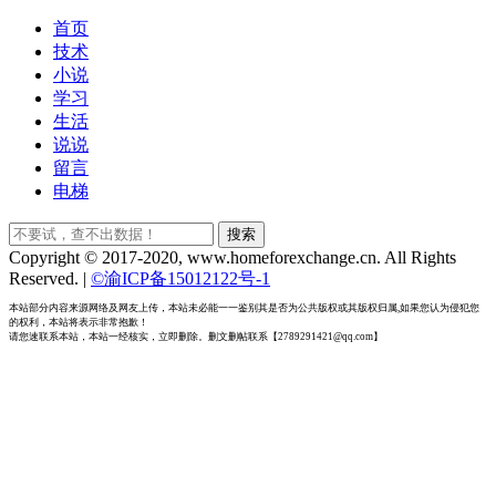
首页
技术
小说
学习
生活
说说
留言
电梯
搜索
Copyright © 2017-2020, www.homeforexchange.cn. All Rights
Reserved.
|
©渝ICP备15012122号-1
本站部分内容来源网络及网友上传，本站未必能一一鉴别其是否为公共版权或其版权归属,如果您认为侵犯您
的权利，本站将表示非常抱歉！
请您速联系本站，本站一经核实，立即删除。删文删帖联系【2789291421@qq.com】