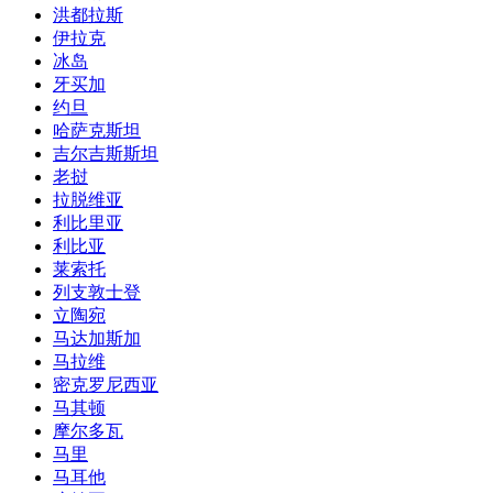
洪都拉斯
伊拉克
冰岛
牙买加
约旦
哈萨克斯坦
吉尔吉斯斯坦
老挝
拉脱维亚
利比里亚
利比亚
莱索托
列支敦士登
立陶宛
马达加斯加
马拉维
密克罗尼西亚
马其顿
摩尔多瓦
马里
马耳他