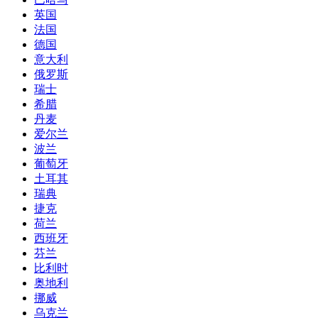
英国
法国
德国
意大利
俄罗斯
瑞士
希腊
丹麦
爱尔兰
波兰
葡萄牙
土耳其
瑞典
捷克
荷兰
西班牙
芬兰
比利时
奥地利
挪威
乌克兰