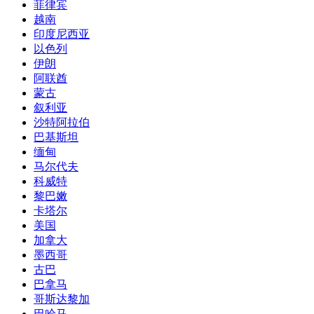
菲律宾
越南
印度尼西亚
以色列
伊朗
阿联酋
蒙古
叙利亚
沙特阿拉伯
巴基斯坦
缅甸
马尔代夫
科威特
黎巴嫩
卡塔尔
美国
加拿大
墨西哥
古巴
巴拿马
哥斯达黎加
巴哈马