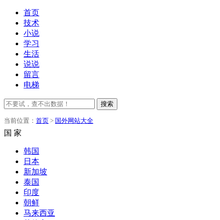
首页
技术
小说
学习
生活
说说
留言
电梯
搜索
当前位置：
首页
>
国外网站大全
国 家
韩国
日本
新加坡
泰国
印度
朝鲜
马来西亚