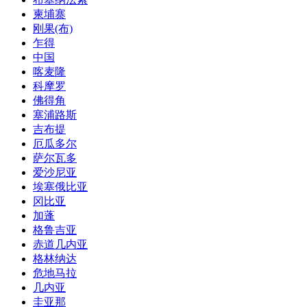
柬埔寨
刚果(布)
乍得
中国
喀麦隆
科摩罗
佛得角
塞浦路斯
吉布提
厄瓜多尔
萨尔瓦多
爱沙尼亚
埃塞俄比亚
冈比亚
加蓬
格鲁吉亚
赤道几内亚
格林纳达
危地马拉
几内亚
圭亚那