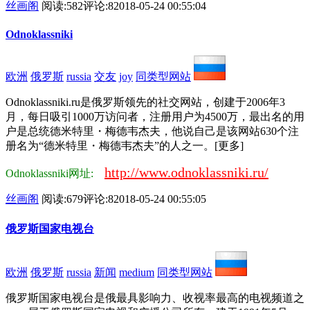
丝画阁
阅读:582
评论:8
2018-05-24 00:55:04
Odnoklassniki
欧洲
俄罗斯
russia
交友
joy
同类型网站
Odnoklassniki.ru是俄罗斯领先的社交网站，创建于2006年3
月，每日吸引1000万访问者，注册用户为4500万，最出名的用
户是总统德米特里・梅德韦杰夫，他说自己是该网站630个注
册名为“德米特里・梅德韦杰夫”的人之一。[更多]
http://www.odnoklassniki.ru/
Odnoklassniki网址:
丝画阁
阅读:679
评论:8
2018-05-24 00:55:05
俄罗斯国家电视台
欧洲
俄罗斯
russia
新闻
medium
同类型网站
俄罗斯国家电视台是俄最具影响力、收视率最高的电视频道之