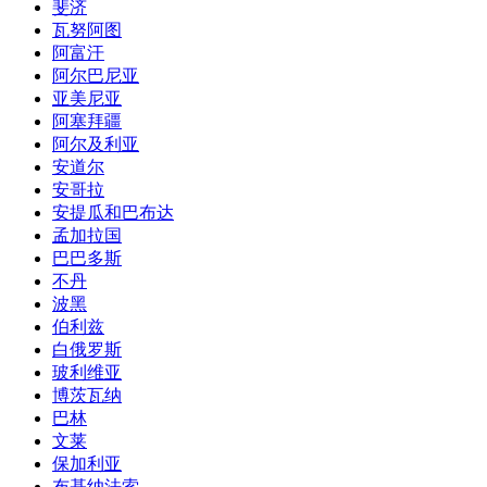
斐济
瓦努阿图
阿富汗
阿尔巴尼亚
亚美尼亚
阿塞拜疆
阿尔及利亚
安道尔
安哥拉
安提瓜和巴布达
孟加拉国
巴巴多斯
不丹
波黑
伯利兹
白俄罗斯
玻利维亚
博茨瓦纳
巴林
文莱
保加利亚
布基纳法索