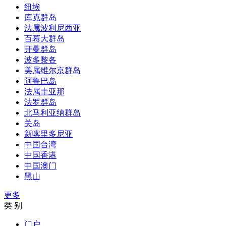
纽埃
库克群岛
法属波利尼西亚
百慕大群岛
开曼群岛
波多黎各
美属维尔京群岛
阿鲁巴岛
法属圭亚那
法罗群岛
北马利亚纳群岛
关岛
新喀里多尼亚
中国台湾
中国香港
中国澳门
黑山
更多
类 别
门户