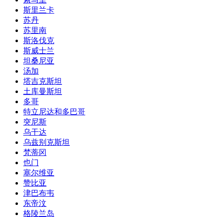
斯里兰卡
苏丹
苏里南
斯洛伐克
斯威士兰
坦桑尼亚
汤加
塔吉克斯坦
土库曼斯坦
多哥
特立尼达和多巴哥
突尼斯
乌干达
乌兹别克斯坦
梵蒂冈
也门
塞尔维亚
赞比亚
津巴布韦
东帝汶
格陵兰岛