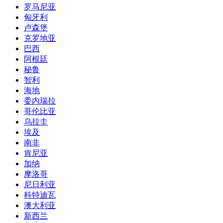
罗马尼亚
匈牙利
卢森堡
克罗地亚
巴西
阿根廷
秘鲁
智利
海地
委内瑞拉
哥伦比亚
乌拉圭
埃及
南非
肯尼亚
加纳
摩洛哥
尼日利亚
科特迪瓦
澳大利亚
新西兰