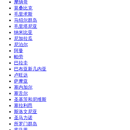
摩纳哥
莫桑比克
毛里求斯
马绍尔群岛
毛里塔尼亚
纳米比亚
尼加拉瓜
尼泊尔
阿曼
帕劳
巴拉圭
巴布亚新几内亚
卢旺达
萨摩亚
塞内加尔
塞舌尔
圣基茨和尼维斯
塞拉利昂
斯洛文尼亚
圣马力诺
所罗门群岛
索马里